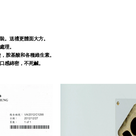
裝。送禮更體面大方。
處理。
酸，胺基酸和各種維生素。
口感綿密，不死鹹。