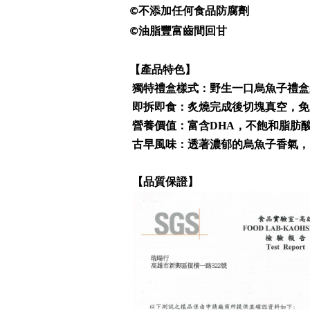
不添加任何食品防腐劑
©️
油脂豐富
齒間回甘
©️
【產品特色】
獨特禮盒樣式：野生一口烏魚子禮盒
即拆即食：炙燒完成後切塊真空，免
營養價值：富含DHA，不飽和脂肪
古早風味：透著濃郁的烏魚子香氣，
【品質保證】