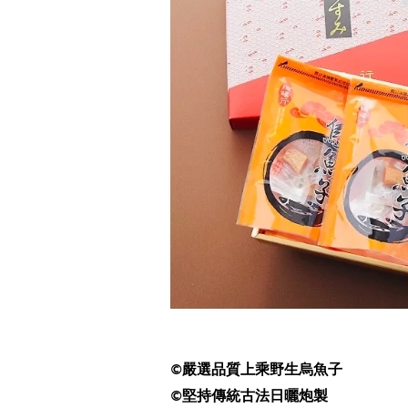
嚴選品質上乘野生烏魚子
©️
堅持傳統古法日曬炮製
©️