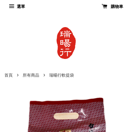
選單
購物車
›
›
首頁
所有商品
瑞暘行軟提袋