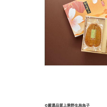
嚴選品質上乘野生烏魚子
©️