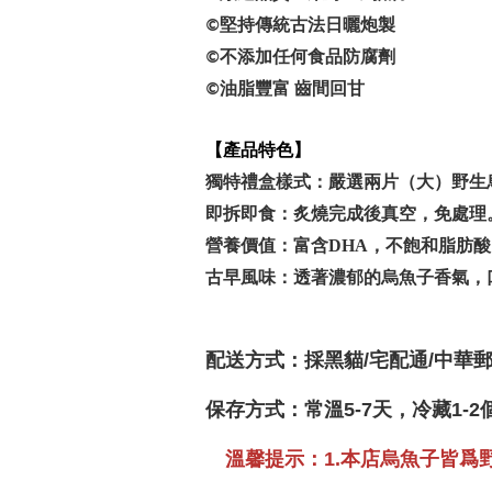
堅持傳統古法日曬炮製
©️
不添加任何食品防腐劑
©️
油脂豐富
齒間回甘
©️
【產品特色】
獨特禮盒樣式：嚴選兩片（大）野生
即拆即食：炙燒完成後真空，免處理
營養價值：富含DHA，不飽和脂肪
古早風味：透著濃郁的烏魚子香氣，
配送方式：採黑貓/宅配通/中華
保存方式：常溫5-7天，冷藏1-
溫馨提示：1.本店烏魚子皆爲