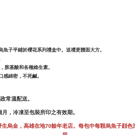
烏魚子平鋪於櫻花系列禮盒中。送禮更體面大方。
。
酸，胺基酸和各種維生素。
口感綿密，不死鹹。
郵政常溫配送。
2個月，冷凍至包裝所印之有效期。
野生烏金，高雄在地70餘年老店。每包中每顆烏魚子顔