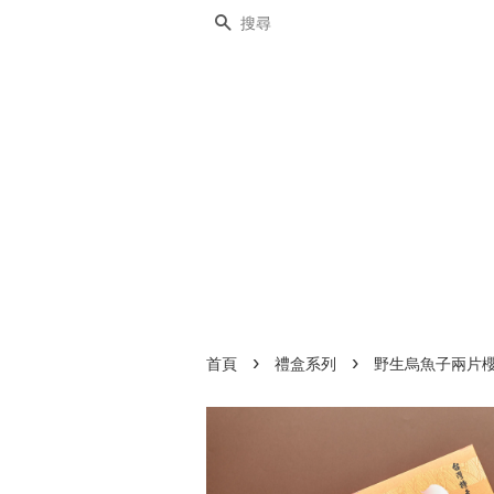
搜尋
›
›
首頁
禮盒系列
野生烏魚子兩片