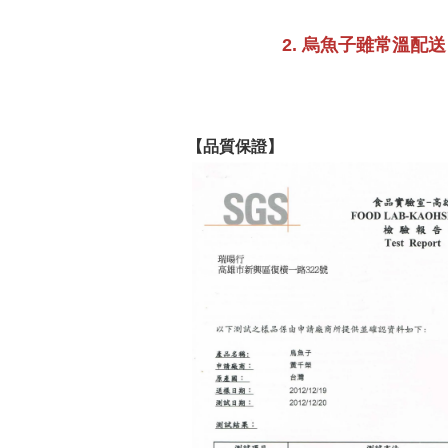
2. 烏魚子雖常溫配送，如
【品質保證】