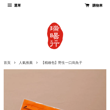
選單
購物車
›
›
首頁
人氣推薦
【精緻包】野生一口烏魚子