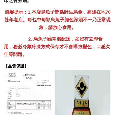
印之有效期。
溫馨提示：1.本店烏魚子皆爲野生烏金，高雄在地70
餘年老店。每包中每顆烏魚子顔色深淺不一乃正常現
象，請放心食用。
2. 烏魚子雖常溫配送，如沒有立即食
用，務必冷藏冷凍方式保存才不會導致變色，口感欠
佳等問題。
【品質保證】