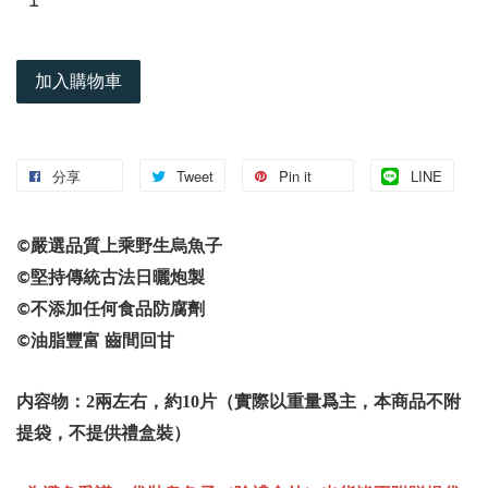
加入購物車
分享
Tweet
Pin it
LINE
嚴選品質上乘野生烏魚子
©️
堅持傳統古法日曬炮製
©️
不添加任何食品防腐劑
©️
油脂豐富
齒間回甘
©️
内容物：2兩左右，約10片（實際以重量爲主，本商品不附
提袋，不提供禮盒裝）