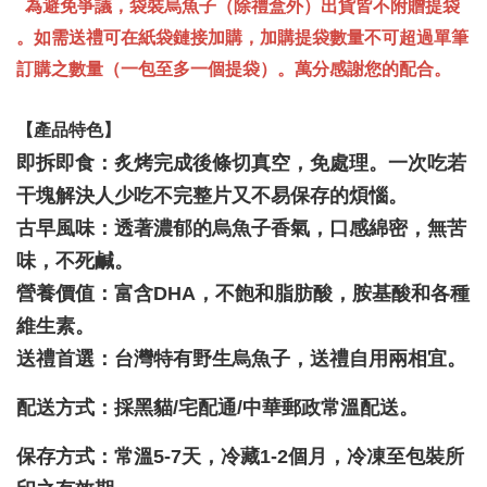
為避免爭議，袋裝烏魚子（除禮盒外）出貨皆不附贈提袋
。如需送禮可在紙袋鏈接加購，加購提袋數量不可超過單筆
訂購之數量（一包至多一個提袋）。萬分感謝您的配合。
【產品特色】
即拆即食：炙烤完成後條切真空，免處理。一次吃若
干塊解決人少吃不完整片又不易保存的煩惱。
古早風味：透著濃郁的烏魚子香氣，口感綿密，無苦
味，不死鹹。
營養價值：富含DHA，不飽和脂肪酸，胺基酸和各種
維生素。
送禮首選：台灣特有野生烏魚子，送禮自用兩相宜。
配送方式：採黑貓/宅配通/中華郵政常溫配送。
保存方式：常溫5-7天，冷藏1-2個月，冷凍至包裝所