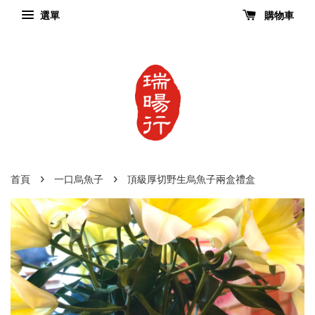
選單
購物車
›
›
首頁
一口烏魚子
頂級厚切野生烏魚子兩盒禮盒