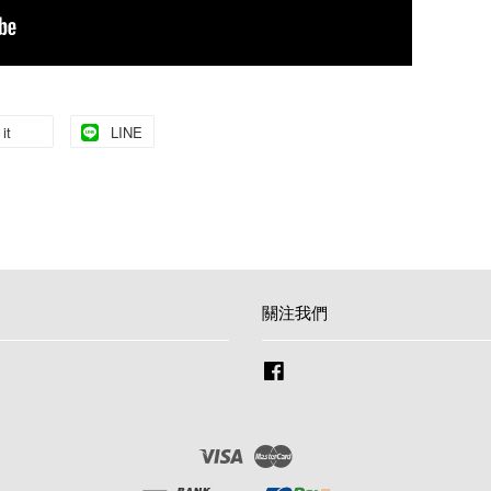
it
LINE
關注我們
Facebook
Visa
Master